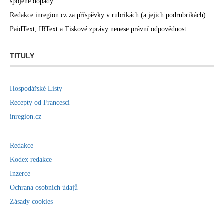
spojené dopady.
Redakce inregion.cz za příspěvky v rubrikách (a jejich podrubrikách)
PaidText, IRText a Tiskové zprávy nenese právní odpovědnost.
TITULY
Hospodářské Listy
Recepty od Francesci
inregion.cz
Redakce
Kodex redakce
Inzerce
Ochrana osobních údajů
Zásady cookies
https://www.facebook.com/inregion.cz/