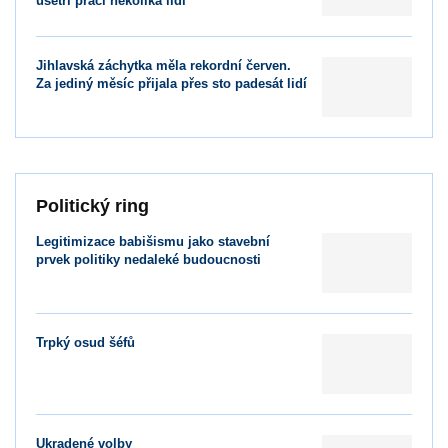
ušetří práci několika lidí
Jihlavská záchytka měla rekordní červen.
Za jediný měsíc přijala přes sto padesát lidí
Politický ring
Legitimizace babišismu jako stavební
prvek politiky nedaleké budoucnosti
Trpký osud šéfů
Ukradené volby