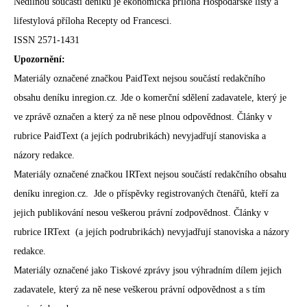
Nedílnou součástí deníku je ekonomická příloha Hospodářské listy a
lifestylová příloha Recepty od Francesci.
ISSN 2571-1431
Upozornění:
Materiály označené značkou PaidText nejsou součástí redakčního
obsahu deníku inregion.cz. Jde o komerční sdělení zadavatele, který je
ve zprávě označen a který za ně nese plnou odpovědnost. Články v
rubrice PaidText (a jejích podrubrikách) nevyjadřují stanoviska a
názory redakce.
Materiály označené značkou IRText nejsou součástí redakčního obsahu
deníku inregion.cz. Jde o příspěvky registrovaných čtenářů, kteří za
jejich publikování nesou veškerou právní zodpovědnost. Články v
rubrice IRText (a jejích podrubrikách) nevyjadřují stanoviska a názory
redakce.
Materiály označené jako Tiskové zprávy jsou výhradním dílem jejich
zadavatele, který za ně nese veškerou právní odpovědnost a s tím