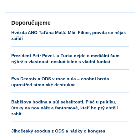
Doporučujeme
Hvězda ANO Taťána Malá: Mlč, Filipe, pravda se nějak
zařídí
Prezident Petr Pavel: u Turka nejde o mediální šum,
nýbrž o vlastnosti neslučitelné s vládní funkcí
Eva Decroix a ODS v roce nula – osobní brzda
uprostřed stranické destrukce
Babišova hodina a půl sebelítosti. Pláč u pultíku,
útoky na novináře a fantomové, kteří ho prý chtějí
zabít
Jihočeský exodus z ODS a hádky o kongres