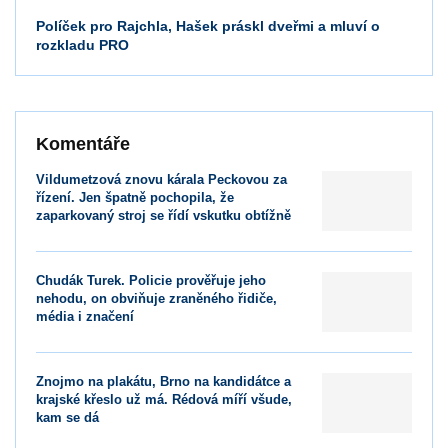
Políček pro Rajchla, Hašek práskl dveřmi a mluví o
rozkladu PRO
Komentáře
Vildumetzová znovu ká­rala Peckovou za
řízení. Jen špatně pochopila, že
zaparkovaný stroj se řídí vskutku obtížně
Chudák Turek. Policie prověřuje jeho
nehodu, on obviňuje zraněného řidiče,
média i značení
Znojmo na plakátu, Brno na kandidátce a
krajské křeslo už má. Rédová míří všude,
kam se dá