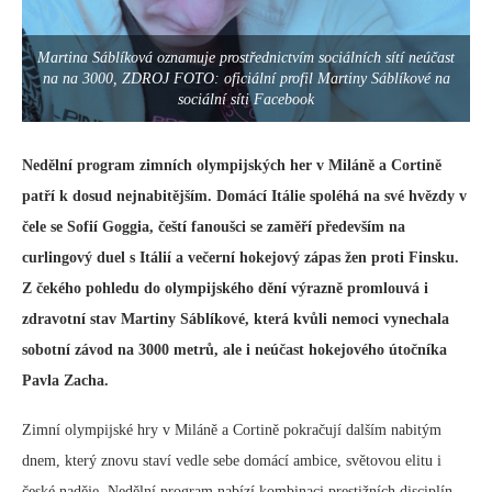
Martina Sáblíková oznamuje prostřednictvím sociálních sítí neúčast
na na 3000, ZDROJ FOTO: oficiální profil Martiny Sáblíkové na
sociální síti Facebook
Nedělní program zimních olympijských her v Miláně a Cortině
patří k dosud nejnabitějším. Domácí Itálie spoléhá na své hvězdy v
čele se Sofií Goggia, čeští fanoušci se zaměří především na
curlingový duel s Itálií a večerní hokejový zápas žen proti Finsku.
Z čekého pohledu do olympijského dění výrazně promlouvá i
zdravotní stav Martiny Sáblíkové, která kvůli nemoci vynechala
sobotní závod na 3000 metrů, ale i neúčast hokejového útočníka
Pavla Zacha.
Zimní olympijské hry v Miláně a Cortině pokračují dalším nabitým
dnem, který znovu staví vedle sebe domácí ambice, světovou elitu i
české naděje. Nedělní program nabízí kombinaci prestižních disciplín,