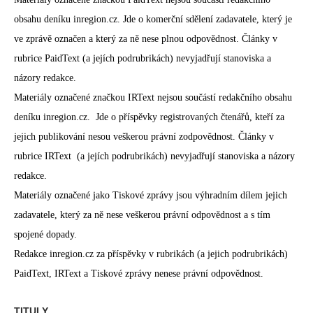
obsahu deníku inregion.cz. Jde o komerční sdělení zadavatele, který je
ve zprávě označen a který za ně nese plnou odpovědnost. Články v
rubrice PaidText (a jejích podrubrikách) nevyjadřují stanoviska a
názory redakce.
Materiály označené značkou IRText nejsou součástí redakčního obsahu
deníku inregion.cz. Jde o příspěvky registrovaných čtenářů, kteří za
jejich publikování nesou veškerou právní zodpovědnost. Články v
rubrice IRText (a jejích podrubrikách) nevyjadřují stanoviska a názory
redakce.
Materiály označené jako Tiskové zprávy jsou výhradním dílem jejich
zadavatele, který za ně nese veškerou právní odpovědnost a s tím
spojené dopady.
Redakce inregion.cz za příspěvky v rubrikách (a jejich podrubrikách)
PaidText, IRText a Tiskové zprávy nenese právní odpovědnost.
TITULY