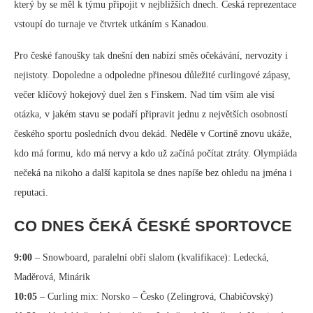
který by se měl k týmu připojit v nejbližších dnech. Česká reprezentace
vstoupí do turnaje ve čtvrtek utkáním s Kanadou.
Pro české fanoušky tak dnešní den nabízí směs očekávání, nervozity i
nejistoty. Dopoledne a odpoledne přinesou důležité curlingové zápasy,
večer klíčový hokejový duel žen s Finskem. Nad tím vším ale visí
otázka, v jakém stavu se podaří připravit jednu z největších osobností
českého sportu posledních dvou dekád. Neděle v Cortině znovu ukáže,
kdo má formu, kdo má nervy a kdo už začíná počítat ztráty. Olympiáda
nečeká na nikoho a další kapitola se dnes napíše bez ohledu na jména i
reputaci.
CO DNES ČEKÁ ČESKÉ SPORTOVCE
9:00
– Snowboard, paralelní obří slalom (kvalifikace): Ledecká,
Maděrová, Minárik
10:05
– Curling mix: Norsko – Česko (Zelingrová, Chabičovský)