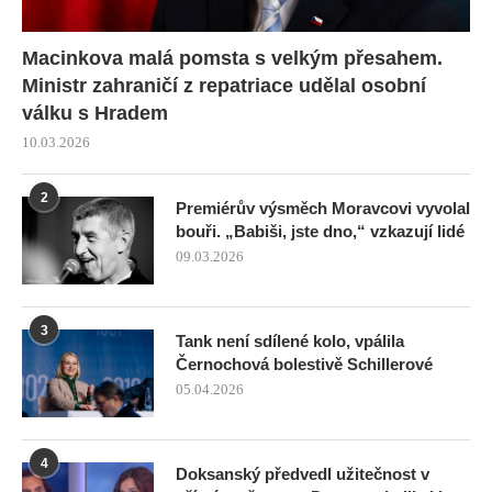
Macinkova malá pomsta s velkým přesahem.
Ministr zahraničí z repatriace udělal osobní
válku s Hradem
10.03.2026
2
Premiérův výsměch Moravcovi vyvolal
bouři. „Babiši, jste dno,“ vzkazují lidé
09.03.2026
3
Tank není sdílené kolo, vpálila
Černochová bolestivě Schillerové
05.04.2026
4
Doksanský předvedl užitečnost v