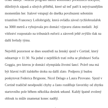
důležitých zápasů a silných příběhů, které už teď patří k nejvýraznějším
momentům her. Italové vstupují do dneška povzbuzeni sobotním
triumfem Francescy Lollobrigidy, která ovládla závod rychlobruslařek
na 3000 metrů a vybojovala pro domácí výpravu zlatou medaili. Její
vítězství rozpoutalo na tribunách euforii a zároveň ještě zvýšilo tlak na
další hvězdy týmu.
Největší pozornost se dnes soustředí na ženský sjezd v Cortině, který
odstartuje v 11:30. Na jedné z nejtěžších tratí světa se představí Sofia
Goggia, pro kterou je domácí olympiáda životní šancí. Právě ona má
být hlavní tváří italského útoku na další zlato. Podporu jí budou
poskytovat Federica Brignone, Nicol Delago a Laura Pirovano. Sjezd v
Cortině tradičně neodpouští chyby a často rozděluje favoritky od zbytku
startovního pole během několika desítek sekund. Každý špatně zvolený
oblouk tu může znamenat konec nadějí.