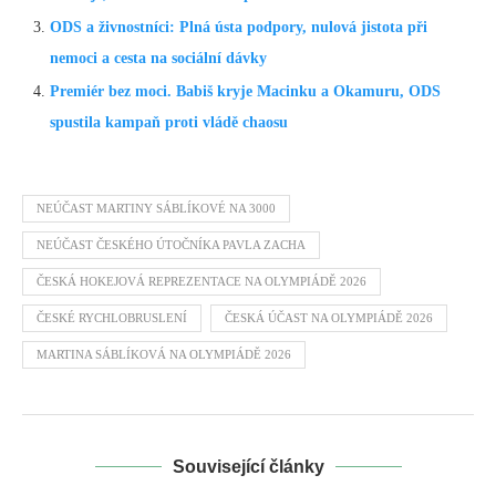
ODS a živnostníci: Plná ústa podpory, nulová jistota při
nemoci a cesta na sociální dávky
Premiér bez moci. Babiš kryje Macinku a Okamuru, ODS
spustila kampaň proti vládě chaosu
NEÚČAST MARTINY SÁBLÍKOVÉ NA 3000
NEÚČAST ČESKÉHO ÚTOČNÍKA PAVLA ZACHA
ČESKÁ HOKEJOVÁ REPREZENTACE NA OLYMPIÁDĚ 2026
ČESKÉ RYCHLOBRUSLENÍ
ČESKÁ ÚČAST NA OLYMPIÁDĚ 2026
MARTINA SÁBLÍKOVÁ NA OLYMPIÁDĚ 2026
Související články