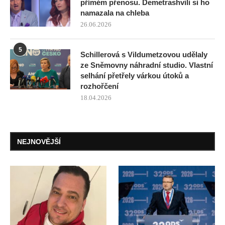
přímém přenosu. Demetrashvili si ho
namazala na chleba
26.06.2026
5
Schillerová s Vildumetzovou udělaly
ze Sněmovny náhradní studio. Vlastní
selhání přetřely várkou útoků a
rozhořčení
18.04.2026
NEJNOVĚJŠÍ