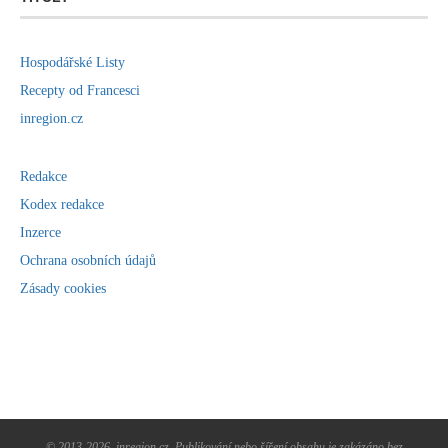
Hospodářské Listy
Recepty od Francesci
inregion.cz
Redakce
Kodex redakce
Inzerce
Ochrana osobních údajů
Zásady cookies
https://www.facebook.com/inregion.cz/
https://x.com/in_region
© 2013-2026, inregion.cz. Publikování nebo šíření obsahu je zakázáno bez