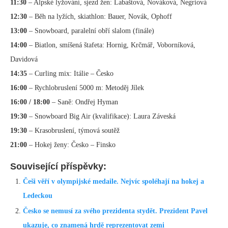
11:30
– Alpské lyžování, sjezd žen: Labaštová, Nováková, Negriová
12:30
– Běh na lyžích, skiathlon: Bauer, Novák, Ophoff
13:00
– Snowboard, paralelní obří slalom (finále)
14:00
– Biatlon, smíšená štafeta: Hornig, Krčmář, Voborníková,
Davidová
14:35
– Curling mix: Itálie – Česko
16:00
– Rychlobruslení 5000 m: Metoděj Jílek
16:00 / 18:00
– Saně: Ondřej Hyman
19:30
– Snowboard Big Air (kvalifikace): Laura Záveská
19:30
– Krasobruslení, týmová soutěž
21:00
– Hokej ženy: Česko – Finsko
Související příspěvky:
Češi věří v olympijské medaile. Nejvíc spoléhají na hokej a
Ledeckou
Česko se nemusí za svého prezidenta stydět. Prezident Pavel
ukazuje, co znamená hrdě reprezentovat zemi