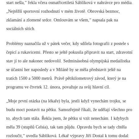
start nešla,“ řekla včera osmatřicetiletá Sáblíková v nahrávce pro média.
„Nejtěžší sportovní rozhodnutí v mém životě. Obrovská bezmoc,
zklamání a zlomené srdce. Omlouvám se všem,“ napsala pak na
sociálních sítích.
Problémy naznačila už v pátek večer, kdy sdílela fotografii z postele s
čepicí a rukavicemi. Přesto se ještě pokusila připravit na start, zdravotní
stav jí to ale nakonec nedovolil. Sedminásobná olympijská medailistka
se účastní her naposledy a v Miláně by se měla představit ještě na
tratích 1500 a 5000 metrů. Právě pětikilometrový závod, který je na
programu ve čtvrtek 12. února, považuje za svůj hlavní cíl.
„Moje první otázka (na lékaře) byla, jestli když vynechám trojku, se
budu moct postavit na pětku. Samozřejmě říkali, že udělají všechno pro
to, abych tam stála. Řekla jsem, že pětku si vzít nenechám. I kdybych
měla 39 (stupňů Celsia), tak tam půjdu. Opravdu bych se tady chtěla
rozloučit,“ uvedla Sáblíková. Lékař výpravy Jiří Dostal k tomu dodal: