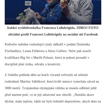
Italská rychlobruslařka Francesca Lollobrigida, ZDROJ FOTO:
oficiální profil Francesci Lollobrigidy na sociální síti Facebook
Podvečer nabídne rozhodující jízdy sáňkařů v podání Dominika
Fischnallera, Leona Felderera a Alexe Guflera. Večer pak uzavře
kvalifikace Big Air s Marilù Poluzzi, která se pokusí prosadit v
disciplíně plné rizika, odvahy a kreativity.
Z českého pohledu dění na hrách výrazně ovlivnilo už sobotní
rozhodnutí Martiny Sáblíkové, která kvůli nemoci vynechala závod na
3000 metrů. Trojnásobná olympijská vítězka se musela odhlásit ještě
před startem poté, co se její zdravotní stav zhoršil. „Nemůžu skoro
dýchat, mám teplotu, takže mi bylo bohužel doporučeno, abych dnes na