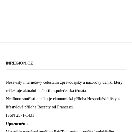
INREGION.CZ
Nezávislý internetový celostátní zpravodajský a názorový deník, který
reflektuje aktuální události a společenská témata.
Nedílnou součástí deníku je ekonomická příloha Hospodářské listy a
lifestylová příloha Recepty od Francesci.
ISSN 2571-1431
Upozornění:
Materiály označené značkou PaidText nejsou součástí redakčního