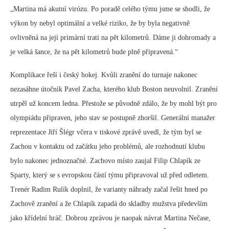
„Martina má akutní virózu. Po poradě celého týmu jsme se shodli, že
výkon by nebyl optimální a velké riziko, že by byla negativně
ovlivněná na její primární trati na pět kilometrů. Dáme ji dohromady a
je velká šance, že na pět kilometrů bude plně připravená.“
Komplikace řeší i český hokej. Kvůli zranění do turnaje nakonec
nezasáhne útočník Pavel Zacha, kterého klub Boston neuvolnil. Zranění
utrpěl už koncem ledna. Přestože se původně zdálo, že by mohl být pro
olympiádu připraven, jeho stav se postupně zhoršil. Generální manažer
reprezentace Jiří Šlégr včera v tiskové zprávě uvedl, že tým byl se
Zachou v kontaktu od začátku jeho problémů, ale rozhodnutí klubu
bylo nakonec jednoznačné. Zachovo místo zaujal Filip Chlapík ze
Sparty, který se s evropskou částí týmu připravoval už před odletem.
Trenér Radim Rulík doplnil, že varianty náhrady začal řešit hned po
Zachově zranění a že Chlapík zapadá do skladby mužstva především
jako křídelní hráč. Dobrou zprávou je naopak návrat Martina Nečase,