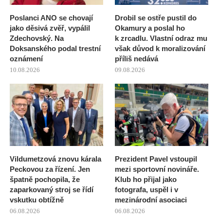
Poslanci ANO se chovají
Drobil se ostře pustil do
jako děsivá zvěř, vypálil
Okamury a poslal ho
Zdechovský. Na
k zrcadlu. Vlastní odraz mu
Doksanského podal trestní
však důvod k moralizování
oznámení
příliš nedává
10.08.2026
09.08.2026
Vildumetzová znovu ká­rala
Prezident Pavel vstoupil
Peckovou za řízení. Jen
mezi sportovní novináře.
špatně pochopila, že
Klub ho přijal jako
zaparkovaný stroj se řídí
fotografa, uspěl i v
vskutku obtížně
mezinárodní asociaci
06.08.2026
06.08.2026