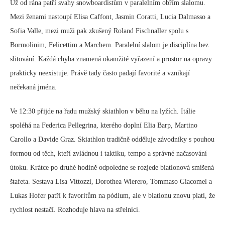
Už od rána patří svahy snowboardistům v paralelním obřím slalomu.
Mezi ženami nastoupí Elisa Caffont, Jasmin Coratti, Lucia Dalmasso a
Sofia Valle, mezi muži pak zkušený Roland Fischnaller spolu s
Bormolinim, Felicettim a Marchem. Paralelní slalom je disciplína bez
slitování. Každá chyba znamená okamžité vyřazení a prostor na opravy
prakticky neexistuje. Právě tady často padají favorité a vznikají
nečekaná jména.
Ve 12:30 přijde na řadu mužský skiathlon v běhu na lyžích. Itálie
spoléhá na Federica Pellegrina, kterého doplní Elia Barp, Martino
Carollo a Davide Graz. Skiathlon tradičně odděluje závodníky s pouhou
formou od těch, kteří zvládnou i taktiku, tempo a správné načasování
útoku. Krátce po druhé hodině odpoledne se rozjede biatlonová smíšená
štafeta. Sestava Lisa Vittozzi, Dorothea Wierero, Tommaso Giacomel a
Lukas Hofer patří k favoritům na pódium, ale v biatlonu znovu platí, že
rychlost nestačí. Rozhoduje hlava na střelnici.