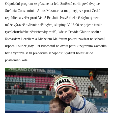
Odpolední program se přesune na led. Smíšená curlingová dvojice
Stefania Constantini a Amos Mosaner nastoupí nejprve proti České
republice a večer proti Velké Británii. Právě duel s českým týmem
může výrazně ovlivnit další vývoj skupiny. V 16:00 se pojede finále
rychlobruslařské pětitisícovky mužů, kde se Davide Ghiotto spolu s
Riccardem Lorellem a Michelem Malfattim pokusí navázat na sobotní
úspěch Lollobrigidy. Pět kilometrů na oválu patří k nejtěžším závodům
her a vyhrává se tu především schopností vydržet bolest až do
posledního kola.