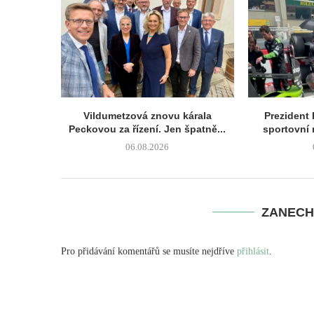
Vildumetzová znovu ká­rala
Prezident 
Peckovou za řízení. Jen špatně...
sportovní 
06.08.2026
ZANECH
Pro přidávání komentářů se musíte nejdříve
přihlásit
.