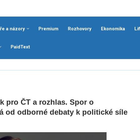
ře a názory
Premium
Rozhovory
Ekonomika
Li
PaidText
k pro ČT a rozhlas. Spor o
 od odborné debaty k politické síle