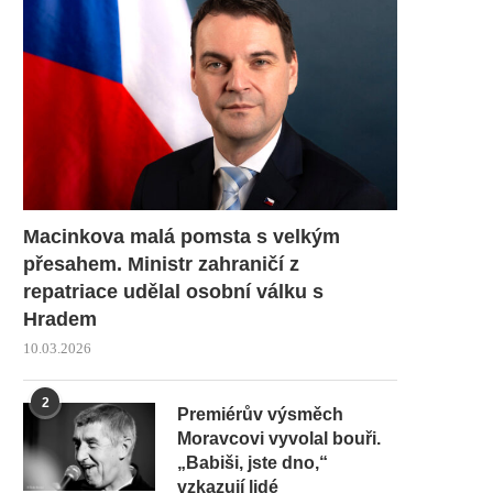
Macinkova malá pomsta s velkým
přesahem. Ministr zahraničí z
repatriace udělal osobní válku s
Hradem
10.03.2026
2
Premiérův výsměch
Moravcovi vyvolal bouři.
„Babiši, jste dno,“
vzkazují lidé