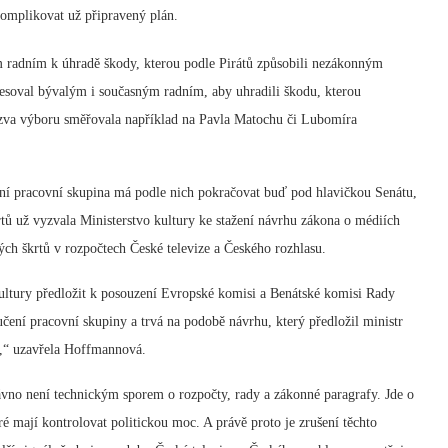
komplikovat už připravený plán.
 radním k úhradě škody, kterou podle Pirátů způsobili nezákonným
esoval bývalým i současným radním, aby uhradili škodu, kterou
výzva výboru směřovala například na Pavla Matochu či Lubomíra
rtní pracovní skupina má podle nich pokračovat buď pod hlavičkou Senátu,
tů už vyzvala Ministerstvo kultury ke stažení návrhu zákona o médiích
ých škrtů v rozpočtech České televize a Českého rozhlasu.
 kultury předložit k posouzení Evropské komisi a Benátské komisi Rady
učení pracovní skupiny a trvá na podobě návrhu, který předložil ministr
ý,“ uzavřela Hoffmannová.
ávno není technickým sporem o rozpočty, rady a zákonné paragrafy. Jde o
é mají kontrolovat politickou moc. A právě proto je zrušení těchto