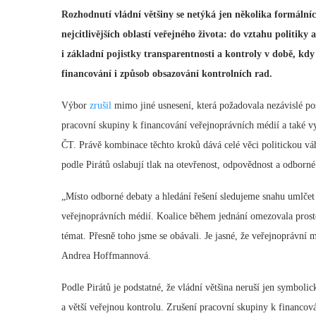
Rozhodnutí vládní většiny se netýká jen několika formální
nejcitlivějších oblastí veřejného života: do vztahu politiky 
i základní pojistky transparentnosti a kontroly v době, kd
financování i způsob obsazování kontrolních rad.
Výbor
zrušil
mimo jiné usnesení, která požadovala nezávislé po
pracovní skupiny k financování veřejnoprávních médií a také
ČT. Právě kombinace těchto kroků dává celé věci politickou váh
podle Pirátů oslabují tlak na otevřenost, odpovědnost a odbor
„Místo odborné debaty a hledání řešení sledujeme snahu umlčet kr
veřejnoprávních médií. Koalice během jednání omezovala prosto
témat. Přesně toho jsme se obávali. Je jasné, že veřejnoprávní
Andrea Hoffmannová.
Podle Pirátů je podstatné, že vládní většina neruší jen symboli
a větší veřejnou kontrolu. Zrušení pracovní skupiny k financován