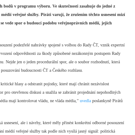
ch bodů v programu výboru. Ve skutečnosti zasahuje do jedné z
a médií veřejné služby. Piráti varují, že zrušením těchto usnesení mizí
y se vede spor o budoucí podobu veřejnoprávních médií, jejich
souzení podezřelé nahrávky spojené s volbou do Rady ČT, vznik expertní
 vyvození odpovědnosti za škody způsobené nezákonným postupem Rady
u. Nejde jen o jeden procedurální spor, ale o soubor rozhodnutí, která
né posuzování budoucnosti ČT a Českého rozhlasu.
itické hlasy a odstranit pojistky, které mají chránit nezávislost
r pro otevřenou diskusi a snažila se zabránit projednání nepohodlných
 média mají kontrolovat vládu, ne vláda média,“
uvedla
poslankyně Pirátů
cká usnesení, ale i návrhy, které měly přinést konkrétní odborné posouzení
í médií veřejné služby tak podle nich vysílá jasný signál: politická