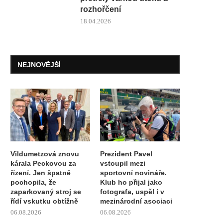
rozhořčení
18.04.2026
NEJNOVĚJŠÍ
Vildumetzová znovu
Prezident Pavel
ká­rala Peckovou za
vstoupil mezi
řízení. Jen špatně
sportovní novináře.
pochopila, že
Klub ho přijal jako
zaparkovaný stroj se
fotografa, uspěl i v
řídí vskutku obtížně
mezinárodní asociaci
06.08.2026
06.08.2026