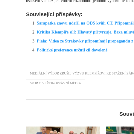
usnesení víc než jen vnitřní rozhodnutí jednoho výboru. Je to da
Související příspěvky:
Šarapatka znovu udeřil na ODS kvůli ČT. Připomně
Kritika Klempíře sílí: Hlavatý přitvrzuje, Baxa mluví
Fiala: Videa ze Strakovky připomínají propagandu
Politické preference určují cíl dovolené
MEDIÁLNÍ VÝBOR ZRUŠIL VÝZVU KLEMPÍŘOVI KE STAŽENÍ ZÁK
SPOR O VEŘEJNOPRÁVNÍ MÉDIA
Souvi