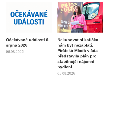
Očekávané události 6.
Nekupovat si kafíčka
srpna 2026
nám byt nezaplatí.
Pirátská Mladá vláda
06.08.2026
představila plán pro
stabilnější nájemní
bydlení
05.08.2026