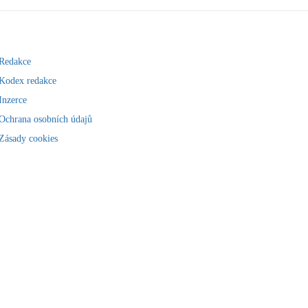
Redakce
Kodex redakce
Inzerce
Ochrana osobních údajů
Zásady cookies
https://www.facebook.com/inregion.cz/
https://x.com/in_region