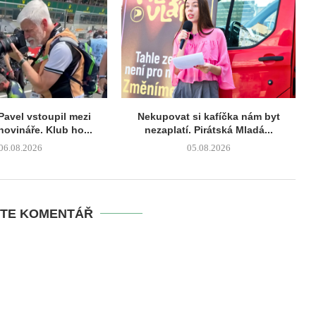
Pavel vstoupil mezi
Nekupovat si kafíčka nám byt
novináře. Klub ho...
nezaplatí. Pirátská Mladá...
06.08.2026
05.08.2026
TE KOMENTÁŘ