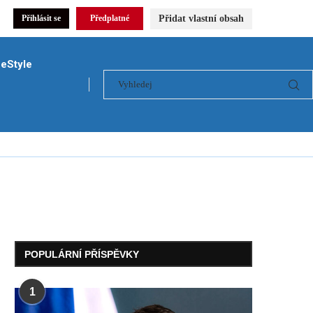
Přidat vlastní obsah
Přihlásit se
Předplatné
feStyle
POPULÁRNÍ PŘÍSPĚVKY
1