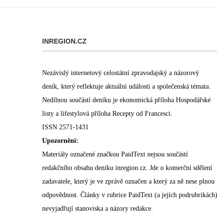
INREGION.CZ
Nezávislý internetový celostátní zpravodajský a názorový
deník, který reflektuje aktuální události a společenská témata.
Nedílnou součástí deníku je ekonomická příloha Hospodářské
listy a lifestylová příloha Recepty od Francesci.
ISSN 2571-1431
Upozornění:
Materiály označené značkou PaidText nejsou součástí
redakčního obsahu deníku inregion.cz. Jde o komerční sdělení
zadavatele, který je ve zprávě označen a který za ně nese plnou
odpovědnost. Články v rubrice PaidText (a jejích podrubrikách
nevyjadřují stanoviska a názory redakce.