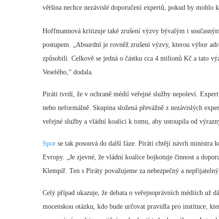
většina nechce nezávislé doporučení expertů, pokud by mohlo 
Hoffmannová kritizuje také zrušení výzvy bývalým i současným
postupem. „Absurdní je rovněž zrušení výzvy, kterou výbor adr
způsobili. Celkově se jedná o částku cca 4 milionů Kč a tato 
Veselého,“ dodala.
Piráti tvrdí, že v ochraně médií veřejné služby nepoleví. Expe
nebo neformálně. Skupina složená převážně z nezávislých exper
veřejné služby a vládní koalici k tomu, aby ustoupila od výrazn
Spor
se tak posouvá do další fáze. Piráti chtějí návrh ministra
Evropy. „Je zjevné, že vládní koalice bojkotuje činnost a dopor
Klempíř. Ten s Piráty považujeme za nebezpečný a nepřijateln
Celý případ ukazuje, že debata o veřejnoprávních médiích už d
mocenskou otázku, kdo bude určovat pravidla pro instituce, kter