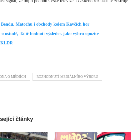
lší signál, že boj o podobu České televize a Českého rozhlasu se zostřuje.
l Bendu, Matochu i obchody kolem Kavčích hor
 o ostudě, Talíř hodnotí výsledek jako výhru opozice
 z KLDR
ONA O MÉDIÍCH
ROZHODNUTÍ MEDIÁLNÍHO VÝBORU
sející články