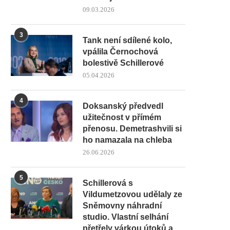
09.03.2026
3
Tank není sdílené kolo,
vpálila Černochová
bolestivě Schillerové
05.04.2026
4
Doksanský předvedl
užitečnost v přímém
přenosu. Demetrashvili si
ho namazala na chleba
26.06.2026
5
Schillerová s
Vildumetzovou udělaly ze
Sněmovny náhradní
studio. Vlastní selhání
přetřely várkou útoků a