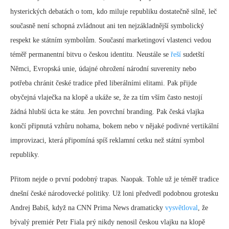
hysterických debatách o tom, kdo miluje republiku dostatečně silně, leč
současně není schopná zvládnout ani ten nejzákladnější symbolický
respekt ke státním symbolům. Současní marketingoví vlastenci vedou
téměř permanentní bitvu o českou identitu. Neustále se
řeší
sudetští
Němci, Evropská unie, údajné ohrožení národní suverenity nebo
potřeba chránit české tradice před liberálními elitami. Pak přijde
obyčejná vlaječka na klopě a ukáže se, že za tím vším často nestojí
žádná hlubší úcta ke státu. Jen povrchní branding. Pak česká vlajka
končí připnutá vzhůru nohama, bokem nebo v nějaké podivné vertikální
improvizaci, která připomíná spíš reklamní cetku než státní symbol
republiky.
Přitom nejde o první podobný trapas. Naopak. Tohle už je téměř tradice
dnešní české národovecké politiky. Už loni předvedl podobnou grotesku
Andrej Babiš, když na CNN Prima News dramaticky
vysvětloval
, že
bývalý premiér Petr Fiala prý nikdy nenosil českou vlajku na klopě