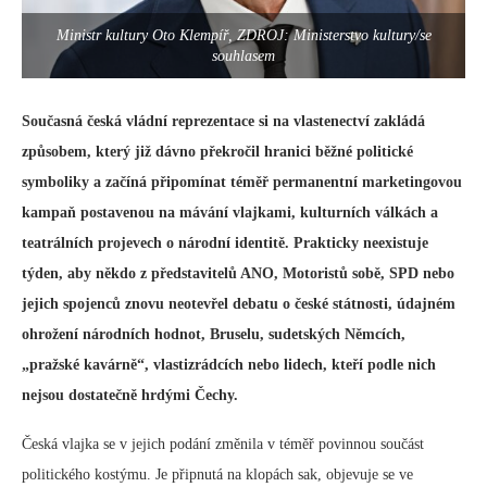
Ministr kultury Oto Klempíř, ZDROJ: Ministerstvo kultury/se
souhlasem
Současná česká vládní reprezentace si na vlastenectví zakládá
způsobem, který již dávno překročil hranici běžné politické
symboliky a začíná připomínat téměř permanentní marketingovou
kampaň postavenou na mávání vlajkami, kulturních válkách a
teatrálních projevech o národní identitě. Prakticky neexistuje
týden, aby někdo z představitelů ANO, Motoristů sobě, SPD nebo
jejich spojenců znovu neotevřel debatu o české státnosti, údajném
ohrožení národních hodnot, Bruselu, sudetských Němcích,
„pražské kavárně“, vlastizrádcích nebo lidech, kteří podle nich
nejsou dostatečně hrdými Čechy.
Česká vlajka se v jejich podání změnila v téměř povinnou součást
politického kostýmu. Je připnutá na klopách sak, objevuje se ve