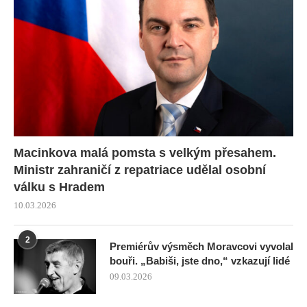
Macinkova malá pomsta s velkým přesahem.
Ministr zahraničí z repatriace udělal osobní
válku s Hradem
10.03.2026
2
Premiérův výsměch Moravcovi vyvolal
bouři. „Babiši, jste dno,“ vzkazují lidé
09.03.2026