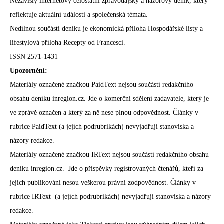
Nezávislý internetový celostátní zpravodajský a názorový deník, který
reflektuje aktuální události a společenská témata.
Nedílnou součástí deníku je ekonomická příloha Hospodářské listy a
lifestylová příloha Recepty od Francesci.
ISSN 2571-1431
Upozornění:
Materiály označené značkou PaidText nejsou součástí redakčního
obsahu deníku inregion.cz. Jde o komerční sdělení zadavatele, který je
ve zprávě označen a který za ně nese plnou odpovědnost. Články v
rubrice PaidText (a jejích podrubrikách) nevyjadřují stanoviska a
názory redakce.
Materiály označené značkou IRText nejsou součástí redakčního obsahu
deníku inregion.cz. Jde o příspěvky registrovaných čtenářů, kteří za
jejich publikování nesou veškerou právní zodpovědnost. Články v
rubrice IRText (a jejích podrubrikách) nevyjadřují stanoviska a názory
redakce.