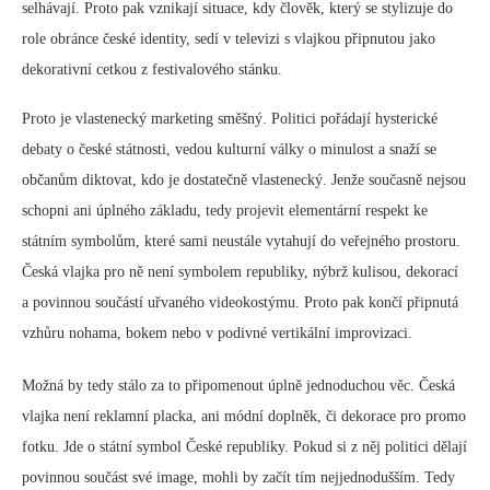
selhávají. Proto pak vznikají situace, kdy člověk, který se stylizuje do
role obránce české identity, sedí v televizi s vlajkou připnutou jako
dekorativní cetkou z festivalového stánku.
Proto je vlastenecký marketing směšný. Politici pořádají hysterické
debaty o české státnosti, vedou kulturní války o minulost a snaží se
občanům diktovat, kdo je dostatečně vlastenecký. Jenže současně nejsou
schopni ani úplného základu, tedy projevit elementární respekt ke
státním symbolům, které sami neustále vytahují do veřejného prostoru.
Česká vlajka pro ně není symbolem republiky, nýbrž kulisou, dekorací
a povinnou součástí uřvaného videokostýmu. Proto pak končí připnutá
vzhůru nohama, bokem nebo v podivné vertikální improvizaci.
Možná by tedy stálo za to připomenout úplně jednoduchou věc. Česká
vlajka není reklamní placka, ani módní doplněk, či dekorace pro promo
fotku. Jde o státní symbol České republiky. Pokud si z něj politici dělají
povinnou součást své image, mohli by začít tím nejjednodušším. Tedy