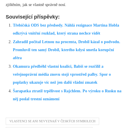
zjištěním, jak se vlastně správně nosí.
Související příspěvky:
Třebíčská ODS bez předsedy. Náhlá rezignace Martina Hobla
odkrývá vnitřní rozklad, který strana nechce vidět
Zahradil počítal Letnou na procenta, Drobil kázal o podvodu.
Promluvil ten samý Drobil, kterého kdysi smetla korupční
aféra
Okamura předběhl vlastní koalici, Babiš se rozčílil a
veřejnoprávní média znovu stojí vprostřed palby. Spor o
poplatky ukazuje víc než jen další vládní zmatek
Šarapatka ztratil trpělivost s Rajchlem. Po výroku o Rusku na
něj poslal trestní oznámení
VLASTENCI SE ANI NEVYZNAJÍ V ČESKÝCH SYMBOLECH