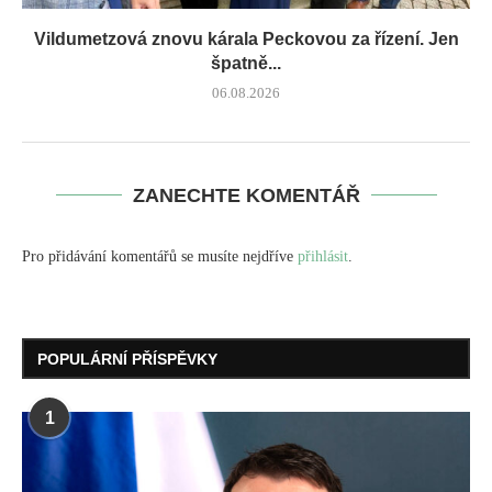
Vildumetzová znovu ká­rala Peckovou za řízení. Jen
špatně...
06.08.2026
ZANECHTE KOMENTÁŘ
Pro přidávání komentářů se musíte nejdříve
přihlásit
.
POPULÁRNÍ PŘÍSPĚVKY
1