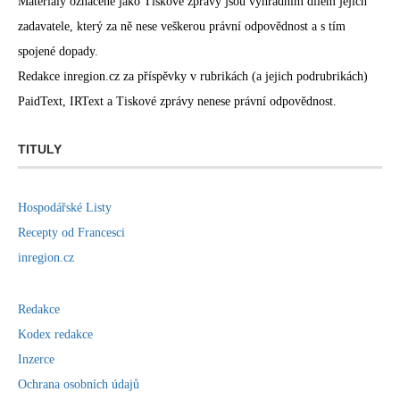
Materiály označené jako Tiskové zprávy jsou výhradním dílem jejich
zadavatele, který za ně nese veškerou právní odpovědnost a s tím
spojené dopady.
Redakce inregion.cz za příspěvky v rubrikách (a jejich podrubrikách)
PaidText, IRText a Tiskové zprávy nenese právní odpovědnost.
TITULY
Hospodářské Listy
Recepty od Francesci
inregion.cz
Redakce
Kodex redakce
Inzerce
Ochrana osobních údajů