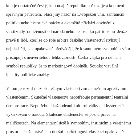
kdo je dostatečně český, kdo údajně republiku poškozuje a kdo není
správným patriotem. Stačí jiný názor na Evropskou unii, zahraniční
politiku nebo historické otázky a okamžitě přichází obvinění z
vlastizrady, odtrženosti od národa nebo nedostatku patriotismu. Jenže
právě ti lidé, kteří se do role arbitra českého vlastenectví stylizují
nejhlasitěji, pak opakovaně předvádějí, že k samotným symbolům státu
přistupují s neuvěřitelnou lehkovážností. Česká vlajka pro ně není
symbol republiky. Je to marketingový doplněk. Součást vizuální
identity politické značky.
V tom je rozdíl mezi skutečným vlastenectvím a dnešním agresivním
vlastenčením. Skutečné vlastenectví nepotřebuje permanentní teatrální
demonstrace. Nepotřebuje každodenní kulturní války ani hysterické
vykřikování o národu. Skutečné vlastenectví se pozná právě na
maličkostech. Na elementární úctě k symbolům, institucím a veřejnému
prostoru. Jenže právě tam dnešní marketingoví vlastenci opakovaně