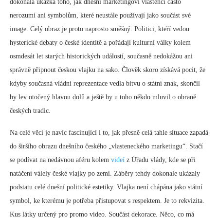
dokonalá ukázka toho, jak dnešní marketingoví vlastenci často
nerozumí ani symbolům, které neustále používají jako součást své
image. Celý obraz je proto naprosto směšný. Politici, kteří vedou
hysterické debaty o české identitě a pořádají kulturní války kolem
osmdesát let starých historických událostí, současně nedokážou ani
správně připnout českou vlajku na sako. Člověk skoro získává pocit, že
kdyby současná vládní reprezentace vedla bitvu o státní znak, skončil
by lev otočený hlavou dolů a ještě by u toho někdo mluvil o obraně
českých tradic.
Na celé věci je navíc fascinující i to, jak přesně celá tahle situace zapadá
do širšího obrazu dnešního českého „vlasteneckého marketingu“. Stačí
se podívat na nedávnou aféru kolem
videí
z Úřadu vlády, kde se při
natáčení válely české vlajky po zemi. Záběry tehdy dokonale ukázaly
podstatu celé dnešní politické estetiky. Vlajka není chápána jako státní
symbol, ke kterému je potřeba přistupovat s respektem. Je to rekvizita.
Kus látky určený pro promo video. Součást dekorace. Něco, co má