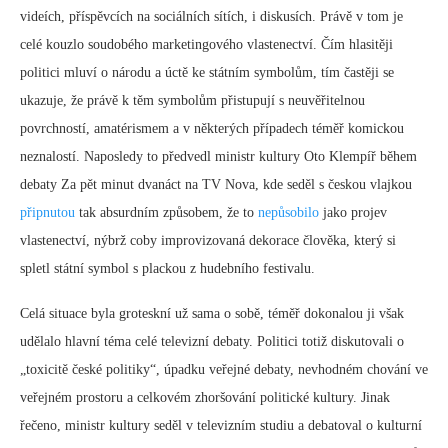
videích, příspěvcích na sociálních sítích, i diskusích. Právě v tom je
celé kouzlo soudobého marketingového vlastenectví. Čím hlasitěji
politici mluví o národu a úctě ke státním symbolům, tím častěji se
ukazuje, že právě k těm symbolům přistupují s neuvěřitelnou
povrchností, amatérismem a v některých případech téměř komickou
neznalostí. Naposledy to předvedl ministr kultury Oto Klempíř během
debaty Za pět minut dvanáct na TV Nova, kde seděl s českou vlajkou
připnutou
tak absurdním způsobem, že to
nepůsobilo
jako projev
vlastenectví, nýbrž coby improvizovaná dekorace člověka, který si
spletl státní symbol s plackou z hudebního festivalu.
Celá situace byla groteskní už sama o sobě, téměř dokonalou ji však
udělalo hlavní téma celé televizní debaty. Politici totiž diskutovali o
„toxicitě české politiky“, úpadku veřejné debaty, nevhodném chování ve
veřejném prostoru a celkovém zhoršování politické kultury. Jinak
řečeno, ministr kultury seděl v televizním studiu a debatoval o kulturní