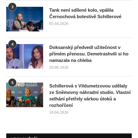
3
Tank není sdílené kolo, vpálila
Černochová bolestivě Schillerové
05.04.2026
4
Doksanský předvedl užitečnost v
přímém přenosu. Demetrashvili si ho
namazala na chleba
26.06.2026
5
Schillerová s Vildumetzovou udělaly
ze Sněmovny náhradní studio. Vlastní
selhání přetřely várkou útoků a
rozhořčení
18.04.2026