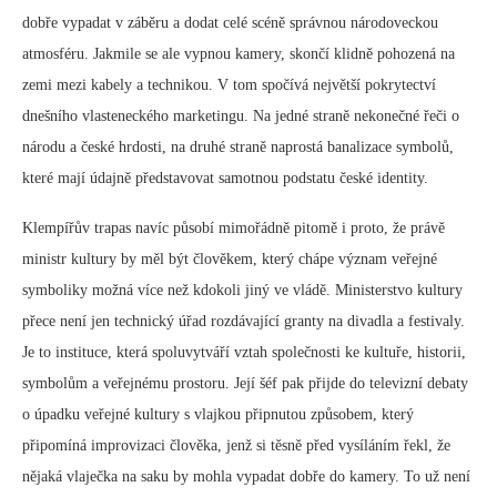
dobře vypadat v záběru a dodat celé scéně správnou národoveckou
atmosféru. Jakmile se ale vypnou kamery, skončí klidně pohozená na
zemi mezi kabely a technikou. V tom spočívá největší pokrytectví
dnešního vlasteneckého marketingu. Na jedné straně nekonečné řeči o
národu a české hrdosti, na druhé straně naprostá banalizace symbolů,
které mají údajně představovat samotnou podstatu české identity.
Klempířův trapas navíc působí mimořádně pitomě i proto, že právě
ministr kultury by měl být člověkem, který chápe význam veřejné
symboliky možná více než kdokoli jiný ve vládě. Ministerstvo kultury
přece není jen technický úřad rozdávající granty na divadla a festivaly.
Je to instituce, která spoluvytváří vztah společnosti ke kultuře, historii,
symbolům a veřejnému prostoru. Její šéf pak přijde do televizní debaty
o úpadku veřejné kultury s vlajkou připnutou způsobem, který
připomíná improvizaci člověka, jenž si těsně před vysíláním řekl, že
nějaká vlaječka na saku by mohla vypadat dobře do kamery. To už není