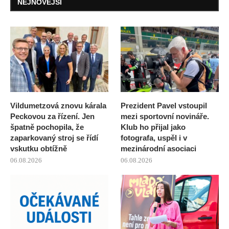
NEJNOVĚJŠÍ
Vildumetzová znovu ká­rala
Prezident Pavel vstoupil
Peckovou za řízení. Jen
mezi sportovní novináře.
špatně pochopila, že
Klub ho přijal jako
zaparkovaný stroj se řídí
fotografa, uspěl i v
vskutku obtížně
mezinárodní asociaci
06.08.2026
06.08.2026