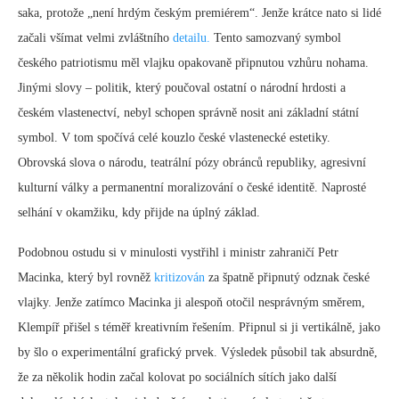
saka, protože „není hrdým českým premiérem“. Jenže krátce nato si lidé
začali všímat velmi zvláštního
detailu.
Tento samozvaný symbol
českého patriotismu měl vlajku opakovaně připnutou vzhůru nohama.
Jinými slovy – politik, který poučoval ostatní o národní hrdosti a
českém vlastenectví, nebyl schopen správně nosit ani základní státní
symbol. V tom spočívá celé kouzlo české vlastenecké estetiky.
Obrovská slova o národu, teatrální pózy obránců republiky, agresivní
kulturní války a permanentní moralizování o české identitě. Naprosté
selhání v okamžiku, kdy přijde na úplný základ.
Podobnou ostudu si v minulosti vystřihl i ministr zahraničí Petr
Macinka, který byl rovněž
kritizován
za špatně připnutý odznak české
vlajky. Jenže zatímco Macinka ji alespoň otočil nesprávným směrem,
Klempíř přišel s téměř kreativním řešením. Připnul si ji vertikálně, jako
by šlo o experimentální grafický prvek. Výsledek působil tak absurdně,
že za několik hodin začal kolovat po sociálních sítích jako další