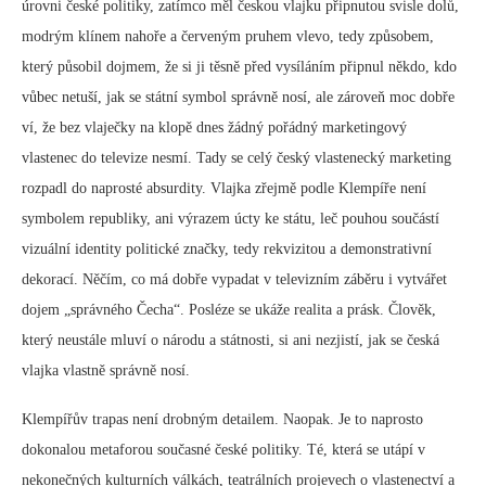
úrovni české politiky, zatímco měl českou vlajku připnutou svisle dolů,
modrým klínem nahoře a červeným pruhem vlevo, tedy způsobem,
který působil dojmem, že si ji těsně před vysíláním připnul někdo, kdo
vůbec netuší, jak se státní symbol správně nosí, ale zároveň moc dobře
ví, že bez vlaječky na klopě dnes žádný pořádný marketingový
vlastenec do televize nesmí. Tady se celý český vlastenecký marketing
rozpadl do naprosté absurdity. Vlajka zřejmě podle Klempíře není
symbolem republiky, ani výrazem úcty ke státu, leč pouhou součástí
vizuální identity politické značky, tedy rekvizitou a demonstrativní
dekorací. Něčím, co má dobře vypadat v televizním záběru i vytvářet
dojem „správného Čecha“. Posléze se ukáže realita a prásk. Člověk,
který neustále mluví o národu a státnosti, si ani nezjistí, jak se česká
vlajka vlastně správně nosí.
Klempířův trapas není drobným detailem. Naopak. Je to naprosto
dokonalou metaforou současné české politiky. Té, která se utápí v
nekonečných kulturních válkách, teatrálních projevech o vlastenectví a