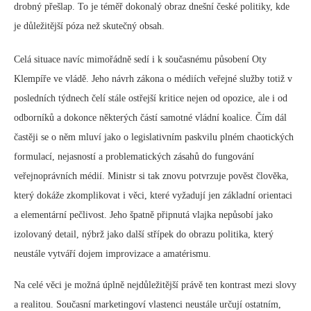
drobný přešlap. To je téměř dokonalý obraz dnešní české politiky, kde
je důležitější póza než skutečný obsah.
Celá situace navíc mimořádně sedí i k současnému působení Oty
Klempíře ve vládě. Jeho návrh zákona o médiích veřejné služby totiž v
posledních týdnech čelí stále ostřejší kritice nejen od opozice, ale i od
odborníků a dokonce některých částí samotné vládní koalice. Čím dál
častěji se o něm mluví jako o legislativním paskvilu plném chaotických
formulací, nejasností a problematických zásahů do fungování
veřejnoprávních médií. Ministr si tak znovu potvrzuje pověst člověka,
který dokáže zkomplikovat i věci, které vyžadují jen základní orientaci
a elementární pečlivost. Jeho špatně připnutá vlajka nepůsobí jako
izolovaný detail, nýbrž jako další střípek do obrazu politika, který
neustále vytváří dojem improvizace a amatérismu.
Na celé věci je možná úplně nejdůležitější právě ten kontrast mezi slovy
a realitou. Současní marketingoví vlastenci neustále určují ostatním,